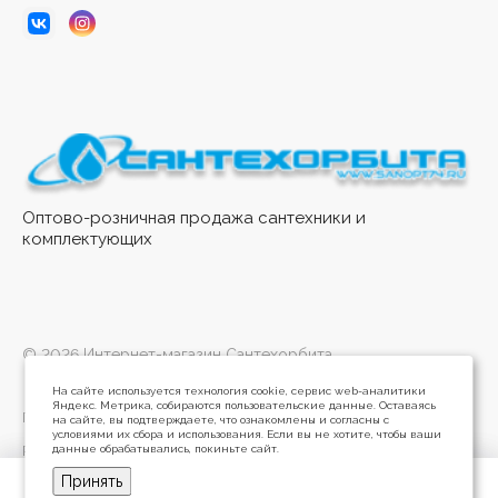
Оптово-розничная продажа сантехники и
комплектующих
© 2026 Интернет-магазин Сантехорбита
На сайте используется технология cookie, сервис web-аналитики
Яндекс. Метрика, собираются пользовательские данные. Оставаясь
Политика конфиденциальности
на сайте, вы подтверждаете, что ознакомлены и согласны с
условиями их сбора и использования. Если вы не хотите, чтобы ваши
данные обрабатывались, покиньте сайт.
Разработано в
Принять