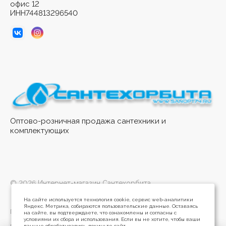
офис 12
ИНН744813296540
Оптово-розничная продажа сантехники и
комплектующих
© 2026 Интернет-магазин Сантехорбита
На сайте используется технология cookie, сервис web-аналитики
Яндекс. Метрика, собираются пользовательские данные. Оставаясь
Политика конфиденциальности
на сайте, вы подтверждаете, что ознакомлены и согласны с
условиями их сбора и использования. Если вы не хотите, чтобы ваши
данные обрабатывались, покиньте сайт.