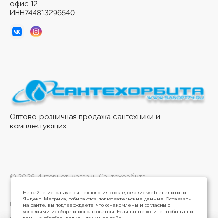
офис 12
ИНН744813296540
Оптово-розничная продажа сантехники и
комплектующих
© 2026 Интернет-магазин Сантехорбита
На сайте используется технология cookie, сервис web-аналитики
Яндекс. Метрика, собираются пользовательские данные. Оставаясь
Политика конфиденциальности
на сайте, вы подтверждаете, что ознакомлены и согласны с
условиями их сбора и использования. Если вы не хотите, чтобы ваши
данные обрабатывались, покиньте сайт.