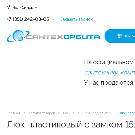
Челябинск
+7 (351) 242-03-05
Заказать звонок
+7 (351) 242-03-63
КАТА
+7 (351) 242-03-07
+7 (351) 242-03-43
На официальном 
+7 (351) 242-03-83
сантехнику, ком
У нас продаются
Главная
/
Каталог товаров
/
Ванны
/
Люки под плитку
/
Люк плас
Люк пластиковый с замком 1