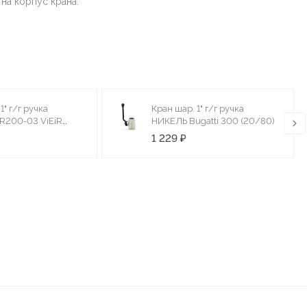
на корпус крана.
1" г/г ручка
Кран шар. 1" г/г ручка
R200-03 ViEiR
НИКЕЛЬ Bugatti 300 (20/80)
1 229 ₽