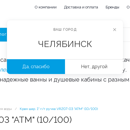
О компании
Доставка и оплата
Бренды
О
ВАШ ГОРОД
ЛОГ
ЧЕЛЯБИНСК
сайте «Сантехорбита» вы можете купить ка
Да, спасибо
Нет, другой
плектующие и аксессуары
оптом и в розницу.
 надежные ванны и душевые кабины с разным
ля воды
/
Кран шар. 1" г/г ручка VR207-03 "ATM" (10/100)
03 "ATM" (10/100)