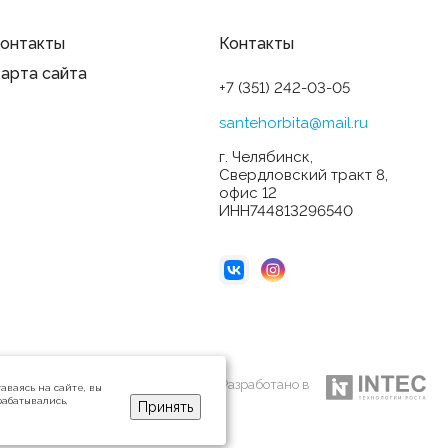
онтакты
Контакты
арта сайта
+7 (351) 242-03-05
santehorbita@mail.ru
г. Челябинск,
Свердловский тракт 8,
офис 12
ИНН744813296540
Разработано в
аваясь на сайте, вы
рабатывались,
Принять