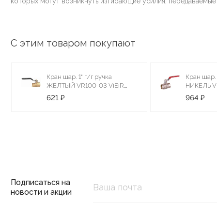
которых могут возникнуть изгибающие усилия, передаваемые 
С этим товаром покупают
Кран шар. 1" г/г ручка
Кран шар. 
ЖЕЛТЫЙ VR100-03 ViEiR
НИКЕЛЬ V
(6/60)
(6/60)
621 ₽
964 ₽
Подписаться на
новости и акции