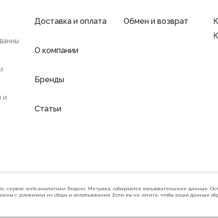
Доставка и оплата
Обмен и возврат
К
К
 ванны
О компании
и
Бренды
 и
Статьи
Политика конфиденциальности
kie, сервис web-аналитики Яндекс. Метрика, собираются пользовательские данные. Ост
асны с условиями их сбора и использования. Если вы не хотите, чтобы ваши данные об