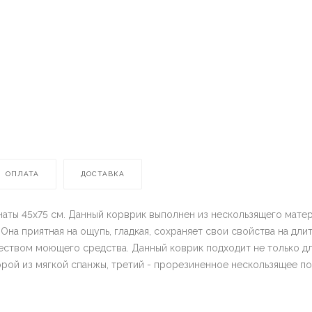
ОПЛАТА
ДОСТАВКА
аты 45х75 см. Данный корврик выполнен из нескользящего матер
Она приятная на ощупь, гладкая, сохраняет свои свойства на дли
твом моющего средства. Данный коврик подходит не только для 
, второй из мягкой спанжы, третий - прорезиненное несколь