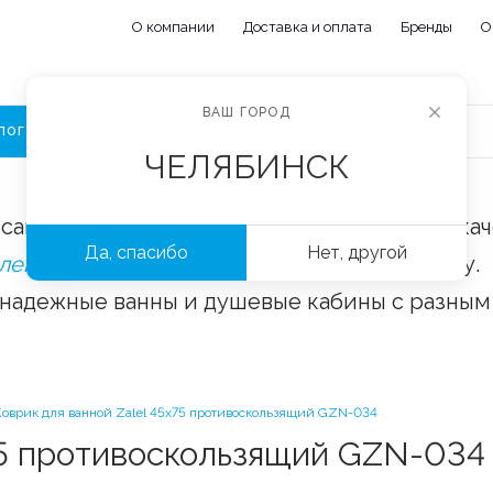
О компании
Доставка и оплата
Бренды
О
ВАШ ГОРОД
ЛОГ
ЧЕЛЯБИНСК
сайте «Сантехорбита» вы можете купить ка
Да, спасибо
Нет, другой
плектующие и аксессуары
оптом и в розницу.
 надежные ванны и душевые кабины с разным
Коврик для ванной Zalel 45х75 противоскользящий GZN-034
75 противоскользящий GZN-034