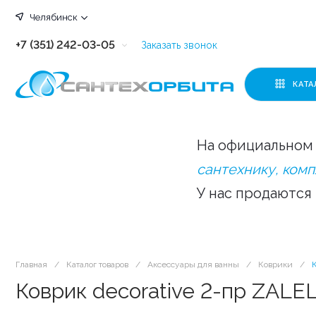
Челябинск
+7 (351) 242-03-05
Заказать звонок
+7 (351) 242-03-63
КАТА
+7 (351) 242-03-07
+7 (351) 242-03-43
На официальном 
+7 (351) 242-03-83
сантехнику, ком
У нас продаются
Главная
/
Каталог товаров
/
Аксессуары для ванны
/
Коврики
/
Коврик decorative 2-пр ZALE