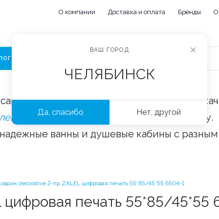
О компании
Доставка и оплата
Бренды
О
ВАШ ГОРОД
ЛОГ
ЧЕЛЯБИНСК
сайте «Сантехорбита» вы можете купить ка
Да, спасибо
Нет, другой
плектующие и аксессуары
оптом и в розницу.
 надежные ванны и душевые кабины с разным
Коврик decorative 2-пр ZALEL цифровая печать 55*85/45*55 6504-1
L цифровая печать 55*85/45*55 