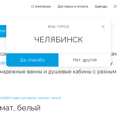
О компании
Доставка и оплата
Бренды
О
ВАШ ГОРОД
ЛОГ
ЧЕЛЯБИНСК
сайте «Сантехорбита» вы можете купить ка
Да, спасибо
Нет, другой
плектующие и аксессуары
оптом и в розницу.
 надежные ванны и душевые кабины с разным
A51BМ Сифон для ванны, автомат, белый
мат, белый