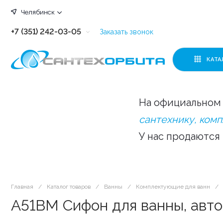
Челябинск
+7 (351) 242-03-05
Заказать звонок
+7 (351) 242-03-63
КАТА
+7 (351) 242-03-07
+7 (351) 242-03-43
На официальном 
+7 (351) 242-03-83
сантехнику, ком
У нас продаются
Главная
/
Каталог товаров
/
Ванны
/
Комплектующие для ванн
/
A51BМ Сифон для ванны, авто