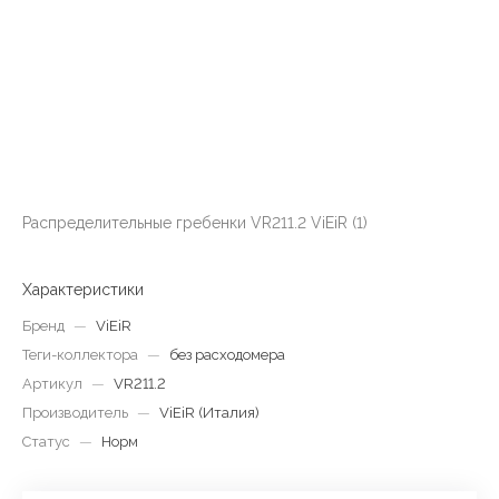
Распределительные гребенки VR211.2 ViEiR (1)
Характеристики
Бренд
—
ViEiR
Теги-коллектора
—
без расходомера
Артикул
—
VR211.2
Производитель
—
ViEiR (Италия)
Статус
—
Норм