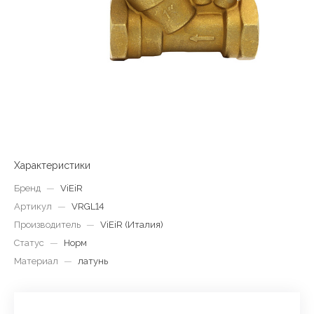
Характеристики
Бренд
—
ViEiR
Артикул
—
VRGL14
Производитель
—
ViEiR (Италия)
Статус
—
Норм
Материал
—
латунь