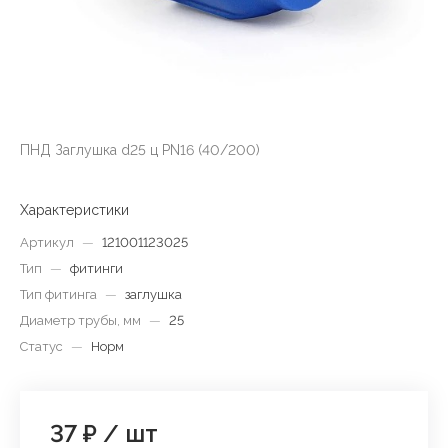
ПНД Заглушка d25 ц PN16 (40/200)
Характеристики
Артикул
—
121001123025
Тип
—
фитинги
Тип фитинга
—
заглушка
Диаметр трубы, мм
—
25
Статус
—
Норм
37 ₽
/
шт