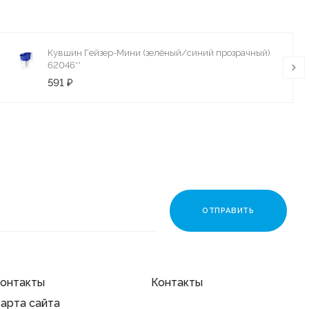
Кувшин Гейзер-Мини (зелёный/синий прозрачный)
62046**
591 ₽
онтакты
Контакты
арта сайта