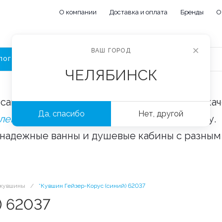
О компании
Доставка и оплата
Бренды
О
ВАШ ГОРОД
ЛОГ
ЧЕЛЯБИНСК
сайте «Сантехорбита» вы можете купить ка
Да, спасибо
Нет, другой
плектующие и аксессуары
оптом и в розницу.
 надежные ванны и душевые кабины с разным
-кувшины
/
*Кувшин Гейзер-Корус (синий) 62037
) 62037