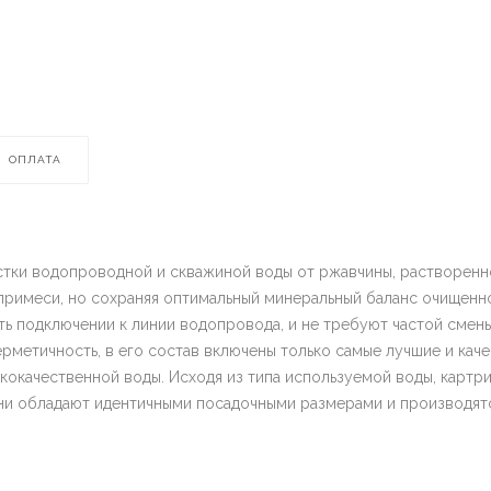
ОПЛАТА
стки водопроводной и скважиной воды от ржавчины, растворенног
примеси, но сохраняя оптимальный минеральный баланс очищенно
ость подключении к линии водопровода, и не требуют частой сме
рметичность, в его состав включены только самые лучшие и кач
кокачественной воды. Исходя из типа используемой воды, картр
они обладают идентичными посадочными размерами и производятся