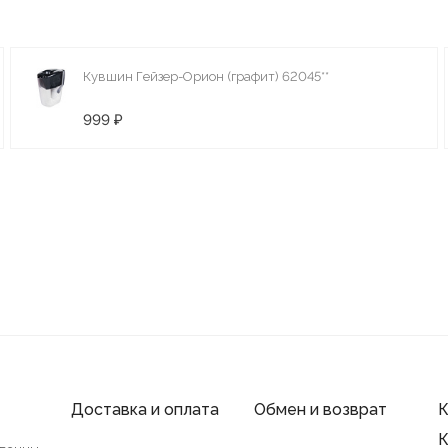
Кувшин Гейзер-Орион (графит) 62045**
999 ₽
Доставка и оплата
Обмен и возврат
К
К