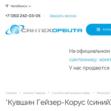
Челябинск
+7 (351) 242-03-05
Заказать звонок
+7 (351) 242-03-63
КАТА
+7 (351) 242-03-07
+7 (351) 242-03-43
На официальном 
+7 (351) 242-03-83
сантехнику, ком
У нас продаются
Главная
/
Каталог товаров
/
Системы фильтрации воды
/
Фильтры
*Кувшин Гейзер-Корус (синий