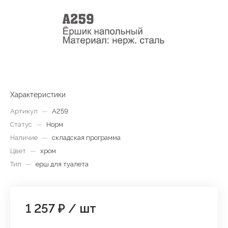
Характеристики
Артикул
—
A259
Статус
—
Норм
Наличие
—
складская программа
Цвет
—
хром
Тип
—
ерш для туалета
1 257 ₽
/
шт