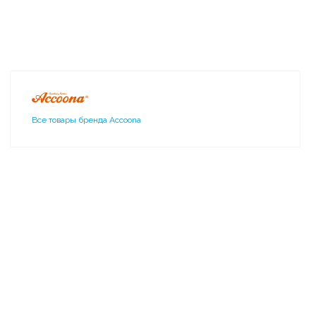
Все товары бренда Accoona
11213 Accoona Дозатор
жидкого мыла стекляный
638 ₽