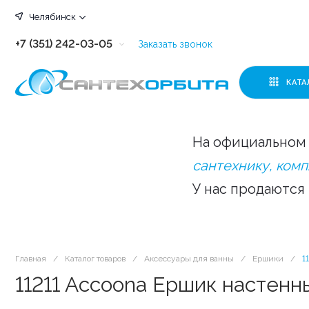
Челябинск
+7 (351) 242-03-05
Заказать звонок
+7 (351) 242-03-63
КАТА
+7 (351) 242-03-07
+7 (351) 242-03-43
На официальном 
+7 (351) 242-03-83
сантехнику, ком
У нас продаются
Главная
/
Каталог товаров
/
Аксессуары для ванны
/
Ершики
/
1
11211 Accoona Ершик настенны