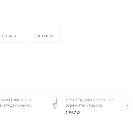
ОПЛАТА
ДОСТАВКА
coona Планка с 3-
11211-1 Ершик настенный +
ами подвижными
освежитель (1910-1)
1 557 ₽