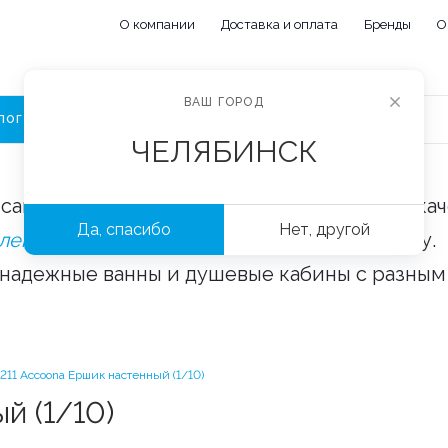
О компании
Доставка и оплата
Бренды
О
ВАШ ГОРОД
ЛОГ
ЧЕЛЯБИНСК
сайте «Сантехорбита» вы можете купить ка
Да, спасибо
Нет, другой
плектующие и аксессуары
оптом и в розницу.
 надежные ванны и душевые кабины с разным
1211 Accoona Ершик настенный (1/10)
й (1/10)