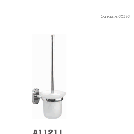
Код товара
00290