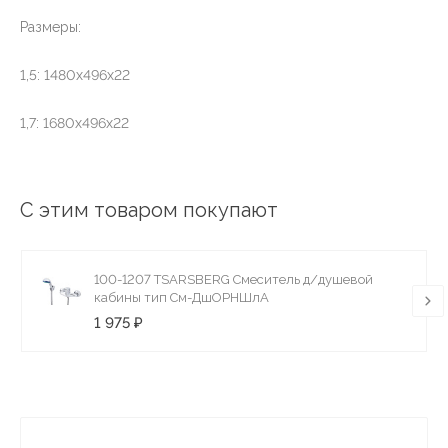
Размеры:
1,5: 1480х496х22
1,7: 1680х496х22
С этим товаром покупают
100-1207 TSARSBERG Смеситель д/душевой
кабины тип См-ДшОРНШлА
1 975 ₽