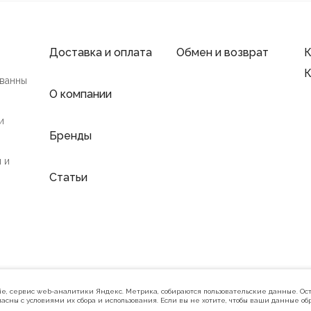
Доставка и оплата
Обмен и возврат
К
К
 ванны
О компании
и
Бренды
 и
Статьи
Политика конфиденциальности
kie, сервис web-аналитики Яндекс. Метрика, собираются пользовательские данные. Ост
асны с условиями их сбора и использования. Если вы не хотите, чтобы ваши данные об