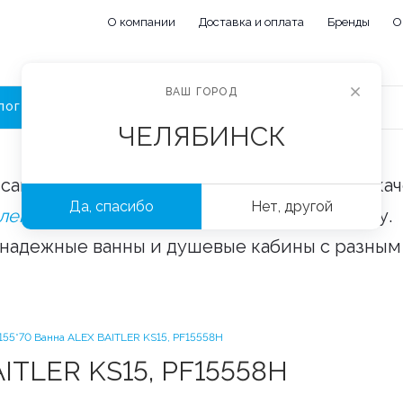
О компании
Доставка и оплата
Бренды
О
ВАШ ГОРОД
ЛОГ
ЧЕЛЯБИНСК
сайте «Сантехорбита» вы можете купить ка
Да, спасибо
Нет, другой
плектующие и аксессуары
оптом и в розницу.
 надежные ванны и душевые кабины с разным
55*70 Ванна ALEX BAITLER KS15, PF15558H
ITLER KS15, PF15558H