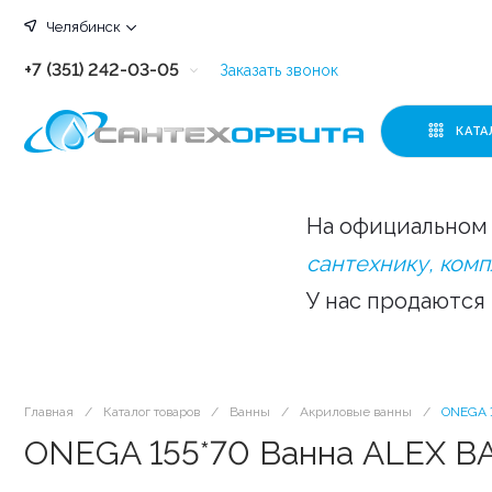
Челябинск
+7 (351) 242-03-05
Заказать звонок
+7 (351) 242-03-63
КАТА
+7 (351) 242-03-07
+7 (351) 242-03-43
На официальном 
+7 (351) 242-03-83
сантехнику, ком
У нас продаются
Главная
/
Каталог товаров
/
Ванны
/
Акриловые ванны
/
ONEGA 1
ONEGA 155*70 Ванна ALEX BA