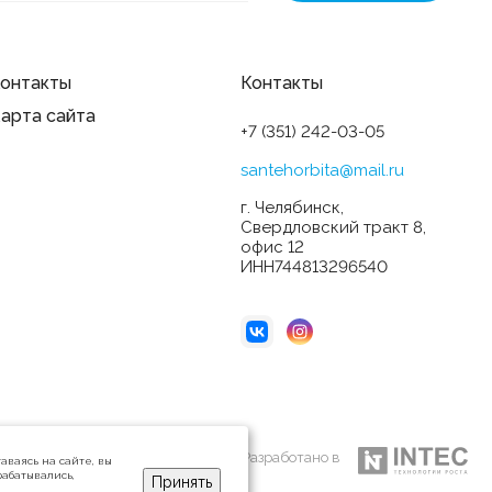
онтакты
Контакты
арта сайта
+7 (351) 242-03-05
santehorbita@mail.ru
г. Челябинск,
Свердловский тракт 8,
офис 12
ИНН744813296540
Разработано в
аваясь на сайте, вы
рабатывались,
Принять