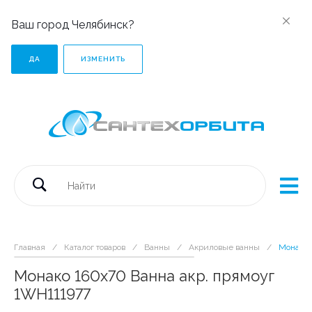
Ваш город Челябинск?
ДА
ИЗМЕНИТЬ
Главная
/
Каталог товаров
/
Ванны
/
Акриловые ванны
/
Монако 
Монако 160х70 Ванна акр. прямоуг
1WH111977