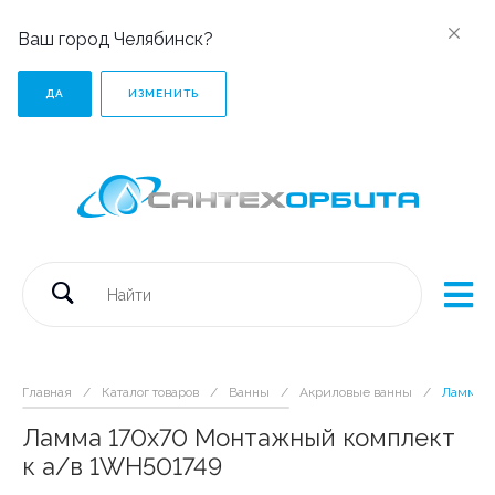
Ваш город Челябинск?
ДА
ИЗМЕНИТЬ
Главная
/
Каталог товаров
/
Ванны
/
Акриловые ванны
/
Ламма 1
Ламма 170х70 Монтажный комплект
к а/в 1WH501749