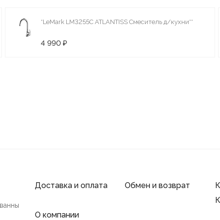
*LeMark LM3255C ATLANTISS Смеситель д/кухни**
4 990 ₽
Доставка и оплата
Обмен и возврат
К
К
 ванны
О компании