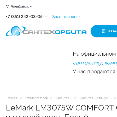
Челябинск
+7 (351) 242-03-05
Заказать звонок
+7 (351) 242-03-63
КАТА
+7 (351) 242-03-07
+7 (351) 242-03-43
На официальном 
+7 (351) 242-03-83
сантехнику, ком
У нас продаются
Главная
/
Каталог товаров
/
Смесители
/
Смесители для кухни
/
LeMark LM3075W COMFORT Сме