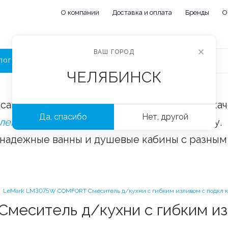
О компании
Доставка и оплата
Бренды
О
ВАШ ГОРОД
ЛОГ
ЧЕЛЯБИНСК
сайте «Сантехорбита» вы можете купить ка
Да, спасибо
Нет, другой
плектующие и аксессуары
оптом и в розницу.
 надежные ванны и душевые кабины с разным
LeMark LM3075W COMFORT Смеситель д/кухни с гибким изливом с подкл к 
ситель д/кухни с гибким изл