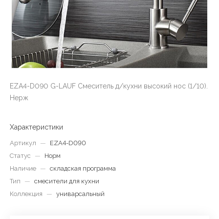
EZA4-D090 G-LAUF Смеситель д/кухни высокий нос (1/10).
Нерж
Характеристики
Артикул
—
EZA4-D090
Статус
—
Норм
Наличие
—
складская программа
Тип
—
смесители для кухни
Коллекция
—
униварсальный