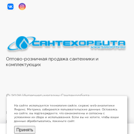
Оптово-розничная продажа сантехники и
комплектующих
© 2026 Интернет-магазин Сантехорбита
На сайте используется технология cookie, сервис web-аналитики
Яндекс. Метрика, собираются пользовательские данные. Оставаясь
Политика конфиденциальности
на сайте, вы подтверждаете, что ознакомлены и согласны с
условиями их сбора и использования. Если вы не хотите, чтобы ваши
данные обрабатывались, покиньте сайт.
Разработано в
Принять