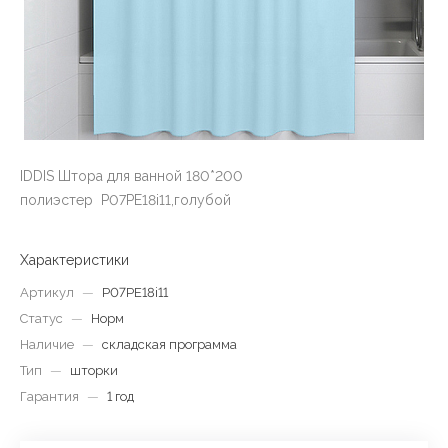
IDDIS Штора для ванной 180*200
полиэстер P07PЕ18i11,голубой
Характеристики
Артикул
—
P07PЕ18i11
Статус
—
Норм
Наличие
—
складская программа
Тип
—
шторки
Гарантия
—
1 год