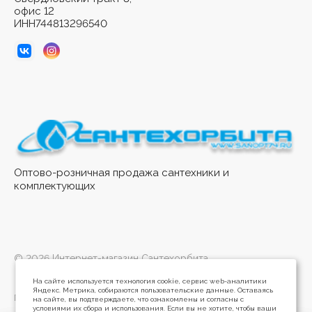
офис 12
ИНН744813296540
Оптово-розничная продажа сантехники и
комплектующих
© 2026 Интернет-магазин Сантехорбита
На сайте используется технология cookie, сервис web-аналитики
Яндекс. Метрика, собираются пользовательские данные. Оставаясь
Политика конфиденциальности
на сайте, вы подтверждаете, что ознакомлены и согласны с
условиями их сбора и использования. Если вы не хотите, чтобы ваши