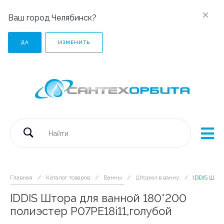
Ваш город Челябинск?
ДА
ИЗМЕНИТЬ
Главная
/
Каталог товаров
/
Ванны
/
Шторки в ванну
/
IDDIS Штор
IDDIS Штора для ванной 180*200
полиэстер P07PЕ18i11,голубой