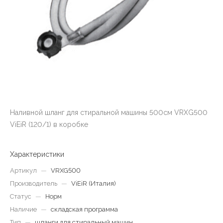
Наливной шланг для стиральной машины 500см VRXG500
ViEiR (120/1) в коробке
Характеристики
Артикул
—
VRXG500
Производитель
—
ViEiR (Италия)
Статус
—
Норм
Наличие
—
складская программа
Тип
—
шланги для стиральный машин