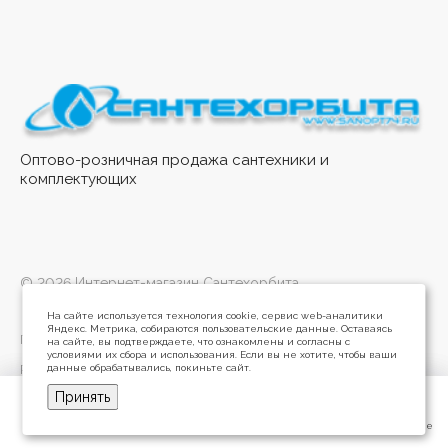
Оптово-розничная продажа сантехники и
комплектующих
© 2026 Интернет-магазин Сантехорбита
На сайте используется технология cookie, сервис web-аналитики
Яндекс. Метрика, собираются пользовательские данные. Оставаясь
Политика конфиденциальности
на сайте, вы подтверждаете, что ознакомлены и согласны с
условиями их сбора и использования. Если вы не хотите, чтобы ваши
данные обрабатывались, покиньте сайт.
Разработано в
Принять
Главная
Главная
Кабинет
Кабинет
Корзина
Корзина
Избранные
Избранные
Сравнение
Сравнение