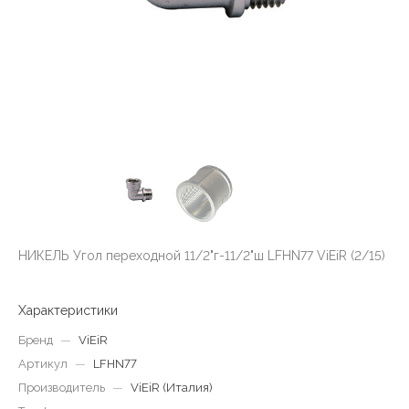
НИКЕЛЬ Угол переходной 11/2"г-11/2"ш LFHN77 ViEiR (2/15)
Характеристики
Бренд
—
ViEiR
Артикул
—
LFHN77
Производитель
—
ViEiR (Италия)