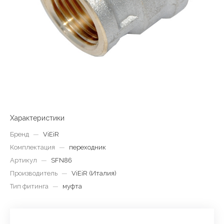
Характеристики
Бренд
—
ViEiR
Комплектация
—
переходник
Артикул
—
SFN86
Производитель
—
ViEiR (Италия)
Тип фитинга
—
муфта