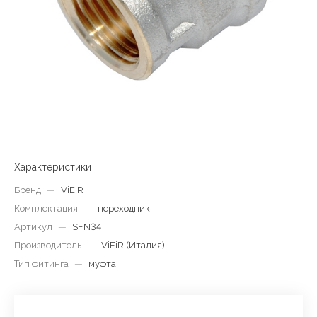
Характеристики
Бренд
—
ViEiR
Комплектация
—
переходник
Артикул
—
SFN34
Производитель
—
ViEiR (Италия)
Тип фитинга
—
муфта