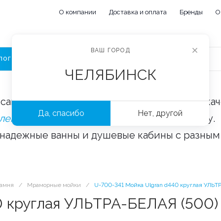
О компании
Доставка и оплата
Бренды
О
ВАШ ГОРОД
ЛОГ
ЧЕЛЯБИНСК
сайте «Сантехорбита» вы можете купить ка
Да, спасибо
Нет, другой
плектующие и аксессуары
оптом и в розницу.
 надежные ванны и душевые кабины с разным
камня
/
Мраморные мойки
/
U-700-341 Мойка Ulgran d440 круглая УЛЬТ
0 круглая УЛЬТРА-БЕЛАЯ (500)