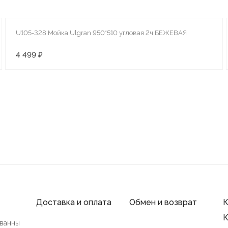
U105-328 Мойка Ulgran 950*510 угловая 2ч БЕЖЕВАЯ
4 499 ₽
Доставка и оплата
Обмен и возврат
К
К
 ванны