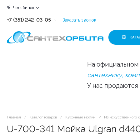
Челябинск
+7 (351) 242-03-05
Заказать звонок
+7 (351) 242-03-63
КАТА
+7 (351) 242-03-07
+7 (351) 242-03-43
На официальном 
+7 (351) 242-03-83
сантехнику, ком
У нас продаются
Главная
/
Каталог товаров
/
Кухонные мойки
/
Из искусственного 
U-700-341 Мойка Ulgran d44