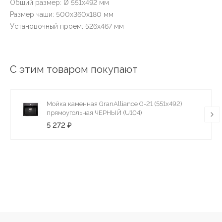
Общий размер: Ø 551х492 мм
Размер чаши: 500х360х180 мм
Установочный проем: 526х467 мм
С этим товаром покупают
Мойка каменная GranAlliance G-21 (551х492)
прямоугольная ЧЕРНЫЙ (U104)
5 272 ₽