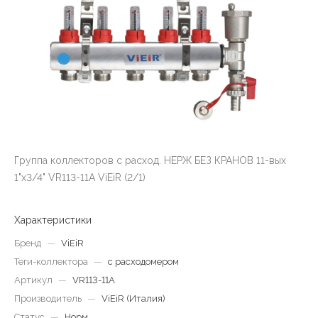
Группа коллекторов с расход. НЕРЖ БЕЗ КРАНОВ 11-вых
1"x3/4" VR113-11A ViEiR (2/1)
Характеристики
Бренд
—
ViEiR
Теги-коллектора
—
с расходомером
Артикул
—
VR113-11A
Производитель
—
ViEiR (Италия)
Статус
—
Норм