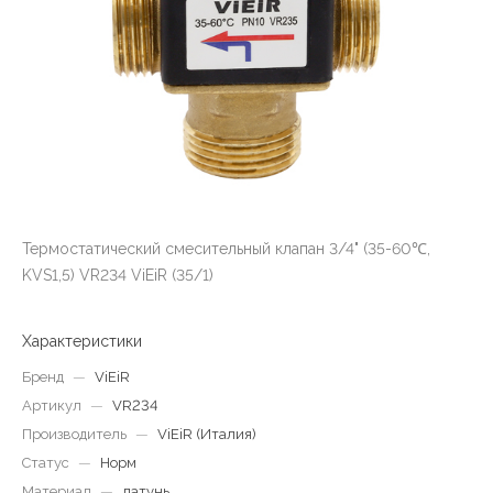
Термостатический смесительный клапан 3/4" (35-60℃,
KVS1,5) VR234 ViEiR (35/1)
Характеристики
Бренд
—
ViEiR
Артикул
—
VR234
Производитель
—
ViEiR (Италия)
Статус
—
Норм
Материал
—
латунь