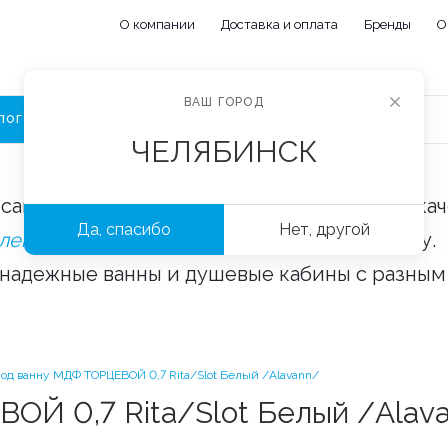
О компании
Доставка и оплата
Бренды
О
ВАШ ГОРОД
ЛОГ
ЧЕЛЯБИНСК
сайте «Сантехорбита» вы можете купить ка
Да, спасибо
Нет, другой
плектующие и аксессуары
оптом и в розницу.
 надежные ванны и душевые кабины с разным
под ванну МДФ ТОРЦЕВОЙ 0,7 Rita/Slot Белый /Alavann/
ОЙ 0,7 Rita/Slot Белый /Alav