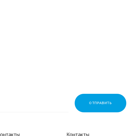
053511 Смеситель для
раковины литой (10/1)
3 513 ₽
онтакты
Контакты