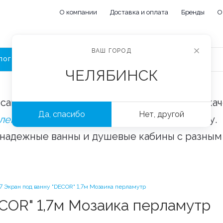
О компании
Доставка и оплата
Бренды
О
ВАШ ГОРОД
ЛОГ
ЧЕЛЯБИНСК
сайте «Сантехорбита» вы можете купить ка
Да, спасибо
Нет, другой
плектующие и аксессуары
оптом и в розницу.
 надежные ванны и душевые кабины с разным
7 Экран под ванну "DECOR" 1,7м Мозаика перламутр
ECOR" 1,7м Мозаика перламутр