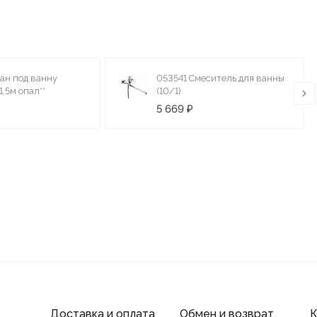
ран под ванну
053541 Смеситель для ванны
,5м опал**
(10/1)
5 669 ₽
Доставка и оплата
Обмен и возврат
К