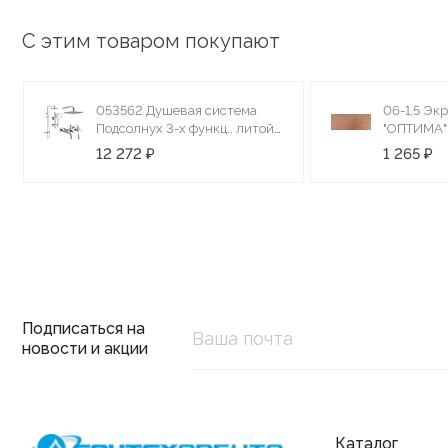
С этим товаром покупают
053562 Душевая система
06-1,5 Эк
Подсолнух 3-х функц., литой
"ОПТИМА"1
излив (1/5)
12 272 ₽
1 265 ₽
Подписаться на
новости и акции
Каталог