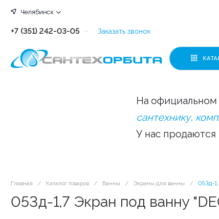
Челябинск
+7 (351) 242-03-05
Заказать звонок
+7 (351) 242-03-63
КАТА
+7 (351) 242-03-07
+7 (351) 242-03-43
На официальном 
+7 (351) 242-03-83
сантехнику, ком
У нас продаются
Главная
/
Каталог товаров
/
Ванны
/
Экраны для ванны
/
053д-1,
053д-1,7 Экран под ванну "D