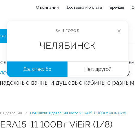
О компании
Доставка и оплата
Бренды
О
ВАШ ГОРОД
ЛОГ
ЧЕЛЯБИНСК
сайте «Сантехорбита» вы можете купить ка
Да, спасибо
Нет, другой
плектующие и аксессуары
оптом и в розницу.
 надежные ванны и душевые кабины с разным
ия давления
/
Повышения давления насос VERA15-11 100Вт ViEiR (1/8)
RA15-11 100Вт ViEiR (1/8)